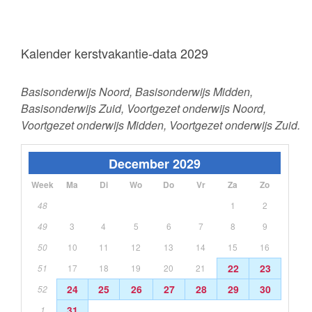
Kalender kerstvakantie-data 2029
Basisonderwijs Noord, Basisonderwijs Midden,
Basisonderwijs Zuid, Voortgezet onderwijs Noord,
Voortgezet onderwijs Midden, Voortgezet onderwijs Zuid.
December 2029
Week
Ma
Di
Wo
Do
Vr
Za
Zo
48
1
2
49
3
4
5
6
7
8
9
50
10
11
12
13
14
15
16
22
23
51
17
18
19
20
21
24
25
26
27
28
29
30
52
31
1